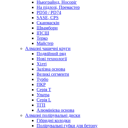
Ньюграйнд, Носоріг
На підлозі, Премастер
PD50 / PD74
SASE, CPS
Сканмаскін
Швамборн
ІПСШ
Терко
Майстер
Алмазні чашечні круги
Подвійний ряд
Нові технології
Хілті
Залізна основа
Великі сегменти
Турбо
ПКР
Серія Т
Ультра
Серія L
ТГП
Алюмінієва основа
Алмазні полірувальні диски
Гібридні колодки
Полірувальні губки для бетону