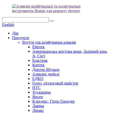
English
Дім
Продукти
Взуття для шліфування алмазів
Ейртек
Американська жестова мова, Залізний кінь,
Js, Сін'ї
Бластрак
Контек
Доктор Шульце
Алмазні дюбелі
ЕДКО
Голез, підлоговий майстер
HTC
Хускварна
Янсер
Кліндекс, Гіпер Гриндер
Лавіна
Лінакс