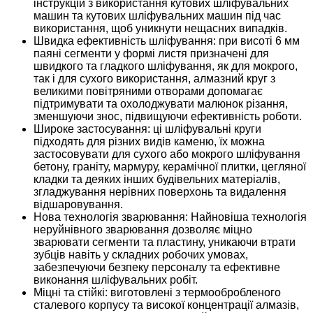
інструкцій з використання кутових шліфувальних
машин та кутових шліфувальних машин під час
використання, щоб уникнути нещасних випадків.
Швидка ефективність шліфування: при висоті 6 мм
паяні сегменти у формі листя призначені для
швидкого та гладкого шліфування, як для мокрого,
так і для сухого використання, алмазний круг з
великими повітряними отворами допомагає
підтримувати та охолоджувати малюнок різання,
зменшуючи знос, підвищуючи ефективність роботи.
Широке застосування: ці шліфувальні круги
підходять для різних видів каменю, їх можна
застосовувати для сухого або мокрого шліфування
бетону, граніту, мармуру, керамічної плитки, цегляної
кладки та деяких інших будівельних матеріалів,
згладжування нерівних поверхонь та видалення
відшаровування.
Нова технологія зварювання: Найновіша технологія
неруйнівного зварювання дозволяє міцно
зварювати сегменти та пластину, уникаючи втрати
зубців навіть у складних робочих умовах,
забезпечуючи безпеку персоналу та ефективне
виконання шліфувальних робіт.
Міцні та стійкі: виготовлені з термообробленого
сталевого корпусу та високої концентрації алмазів,