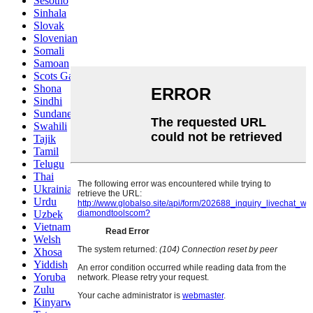
Sesotho
Sinhala
Slovak
Slovenian
Somali
Samoan
Scots Gaelic
Shona
Sindhi
Sundanese
Swahili
Tajik
Tamil
Telugu
Thai
Ukrainian
Urdu
Uzbek
Vietnamese
Welsh
Xhosa
Yiddish
Yoruba
Zulu
Kinyarwanda