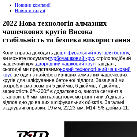
Новини компанії
Новини галузі
2022 Нова технологія алмазних
чашечкових кругів Висока
стабільність та безпека використання
Коли справа доходить до
шліфувальний круг для бетону
,
ви можете подумати
турбочашковий круг
, стрілоподібний
чашечний круг,
дворядний чашковий круг
і так далі,
сьогодні ми представимо
новий технологічний чашковий
круг
, це один з найефективніших алмазних чашечкових
кругів для шліфування бетонної підлоги. Зазвичай ми
розробляємо розміри 5 дюймів, 6 дюймів, 7 дюймів,
зернистість 6#~200# є додатковою, висота сегментів
становить 6 мм, ми налаштовуємо різні типи з'єднань
відповідно до ваших шліфувальних об'єктів. Загальні
з'єднувачі оправки: 19 мм, 22,23 мм, M14, 5/8 дюйма-11.