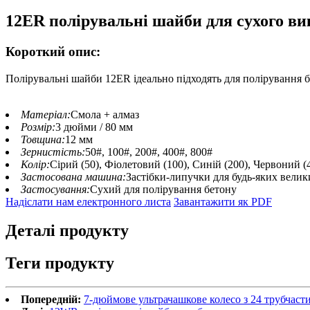
12ER полірувальні шайби для сухого в
Короткий опис:
Полірувальні шайби 12ER ідеально підходять для полірування б
Матеріал:
Смола + алмаз
Розмір:
3 дюйми / 80 мм
Товщина:
12 мм
Зернистість:
50#, 100#, 200#, 400#, 800#
Колір:
Сірий (50), Фіолетовий (100), Синій (200), Червоний (4
Застосована машина:
Застібки-липучки для будь-яких вели
Застосування:
Сухий для полірування бетону
Надіслати нам електронного листа
Завантажити як PDF
Деталі продукту
Теги продукту
Попередній:
7-дюймове ультрачашкове колесо з 24 трубчас