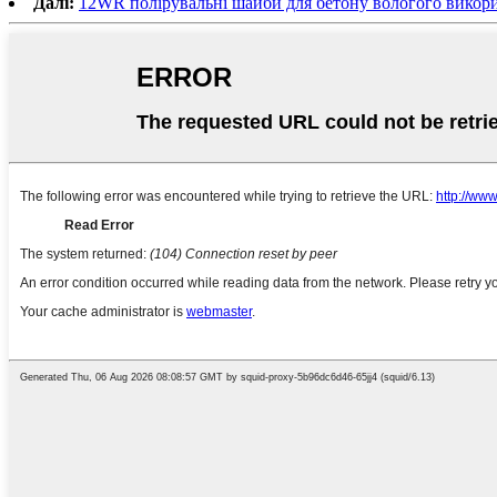
Далі:
12WR полірувальні шайби для бетону вологого викор