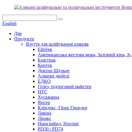
English
Дім
Продукти
Взуття для шліфування алмазів
Ейртек
Американська жестова мова, Залізний кінь, Js, 
Бластрак
Контек
Доктор Шульце
Алмазні дюбелі
ЕДКО
Голез, підлоговий майстер
HTC
Хускварна
Янсер
Кліндекс, Гіпер Гриндер
Лавіна
Лінакс
Ньюграйнд, Носоріг
PD50 / PD74