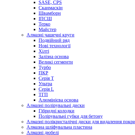
SASE, CPS
Сканмаскін
Швамборн
ІПСШ
Терко
Майстер
Алмазні чашечні круги
Подвійний ряд
Нові технології
Хілті
Залізна основа
Великі сегменти
Турбо
ПКР
Серія Т
Ультра
Серія L
ТГП
Алюмінієва основа
Алмазні полірувальні диски
Гібридні колодки
Полірувальні губки для бетону
Алмазні полікристалічні диски для видалення покри
Алмазна шліфувальна пластина
Алмазні дюбелі